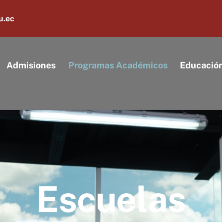
u.ec
Admisiones
Programas Académicos
Educació
Escuelas