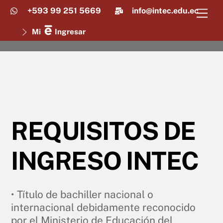
Skip
+593 99 251 5669
info@intec.edu.ec
Men
to
content
Mi
Ingresar
REQUISITOS DE
INGRESO INTEC
• Título de bachiller nacional o
internacional debidamente reconocido
por el Ministerio de Educación del